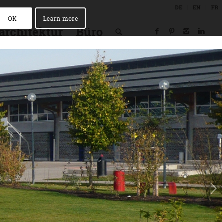
DE
EN
FR
OK
Learn more
architektur
Büro
Weiter