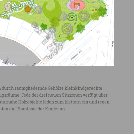
n durch raumgliedernde Gehölze kleinkindgerechte
ugsräume. Jede der drei neuen Sitzzonen verfügt über
aturnahe Holzobjekte laden zum klettern ein und regen
nten die Phantasie der Kinder an.