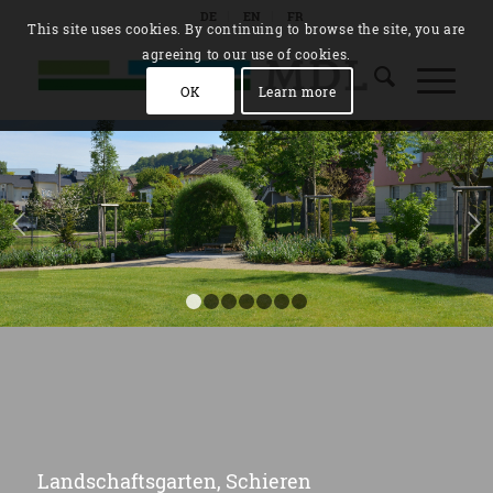
DE
EN
FR
This site uses cookies. By continuing to browse the site, you are
agreeing to our use of cookies.
OK
Learn more
Weiter
1
2
3
4
5
6
7
Landschaftsgarten, Schieren