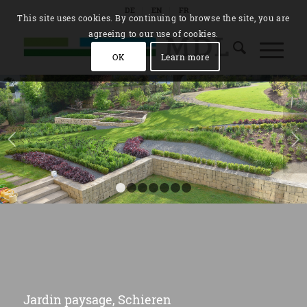
DE
EN
FR
This site uses cookies. By continuing to browse the site, you are
agreeing to our use of cookies.
OK
Learn more
Suivant
1
2
3
4
5
6
7
Jardin paysage, Schieren