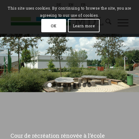
DE
EN
FR
This site uses cookies. By continuing to browse the site, you are
agreeing to our use of cookies.
OK
Learn more
Suivant
1
2
3
4
5
6
7
8
9
Cour de récréation rénovée à l’école