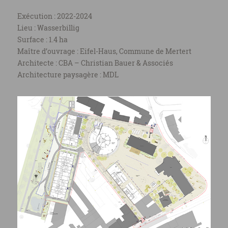
Exécution : 2022-2024
Lieu : Wasserbillig
Surface : 1.4 ha
Maître d’ouvrage : Eifel-Haus, Commune de Mertert
Architecte : CBA – Christian Bauer & Associés
Architecture paysagère : MDL