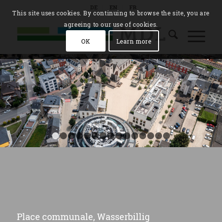
DE
EN
FR
This site uses cookies. By continuing to browse the site, you are
agreeing to our use of cookies.
OK
Learn more
Suivant
1
2
3
4
5
6
7
8
9
10
11
12
13
14
1
Place communale, Wasserbillig