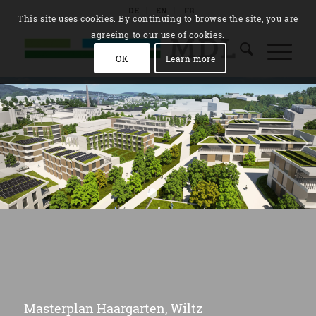
DE
EN
FR
This site uses cookies. By continuing to browse the site, you are
agreeing to our use of cookies.
OK
Learn more
Suivant
1
2
Masterplan Haargarten, Wiltz