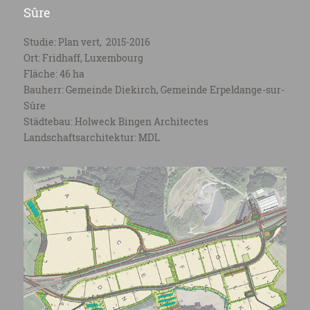
Sûre
Studie: Plan vert, 2015-2016
Ort: Fridhaff, Luxembourg
Fläche: 46 ha
Bauherr: Gemeinde Diekirch, Gemeinde Erpeldange-sur-
Sûre
Städtebau: Holweck Bingen Architectes
Landschaftsarchitektur: MDL